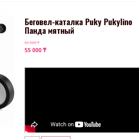
Беговел-каталка Puky Pukylino
Панда мятный
63 000
₸
55 000
₸