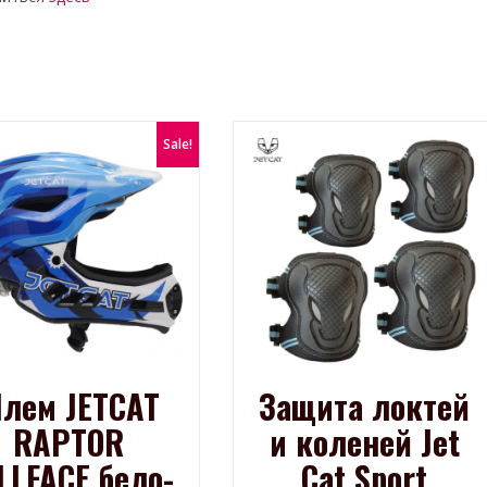
Sale!
лем JETCAT
Защита локтей
RAPTOR
и коленей Jet
LLFACE бело-
Cat Sport