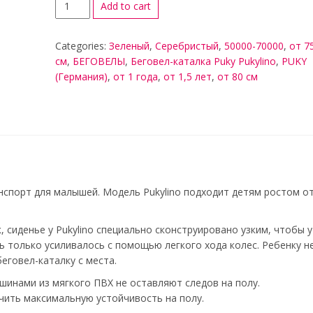
Add to cart
Categories:
Зеленый
,
Серебристый
,
50000-70000
,
от 7
см
,
БЕГОВЕЛЫ
,
Беговел-каталка Puky Pukylino
,
PUKY
(Германия)
,
от 1 года
,
от 1,5 лет
,
от 80 см
спорт для малышей. Модель Pukylino подходит детям ростом о
, сиденье у Pukylino специально сконструировано узким, чтобы у
 только усиливалось с помощью легкого хода колес. Ребенку н
еговел-каталку с места.
инами из мягкого ПВХ не оставляют следов на полу.
чить максимальную устойчивость на полу.