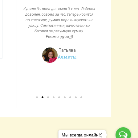
яц назад,
Купила беговел для сына 3-х лет. Ребенок
Спасибо огромное Mir
ольствием!
доволен, освоил за час, теперь носится
отдельно Мадине за пре
ел одевать.
по квартире, думаю пора выпускать на
дружеский подход к кл
y к беговелу,
улицу. Симпатичный, качественный
довольны приобретение
что радует!
беговел за разумную сумму.
своему опыту, отличная
магазину за
Рекомендуем)))
— беговел! Бесспор
тавку!
планшет, который порт
или машинки с аккумул
Татьяна
ничему не учит и ниче
р
Алматы
ей
Асел
Мы всегда онлайн!:)