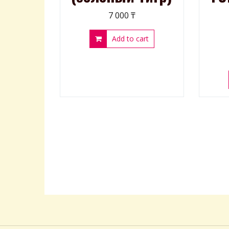
7 000
₸
Add to cart