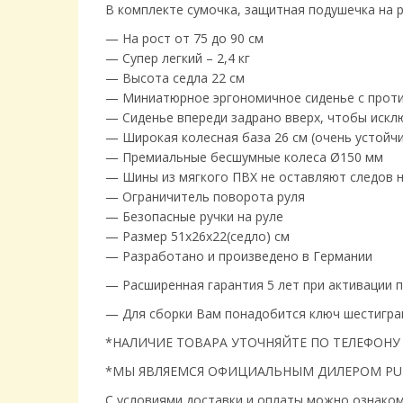
В комплекте сумочка, защитная подушечка на р
— На рост от 75 до 90 см
— Супер легкий – 2,4 кг
— Высота седла 22 см
— Миниатюрное эргономичное сиденье с прот
— Сиденье впереди задрано вверх, чтобы искл
— Широкая колесная база 26 см (очень устойчив
— Премиальные бесшумные колеса Ø150 мм
— Шины из мягкого ПВХ не оставляют следов н
— Ограничитель поворота руля
— Безопасные ручки на руле
— Размер 51x26x22(седло) см
— Разработано и произведено в Германии
— Расширенная гарантия 5 лет при активации п
— Для сборки Вам понадобится ключ шестигран
*НАЛИЧИЕ ТОВАРА УТОЧНЯЙТЕ ПО ТЕЛЕФОНУ 
*МЫ ЯВЛЯЕМСЯ ОФИЦИАЛЬНЫМ ДИЛЕРОМ PUK
С условиями доставки и оплаты можно ознако