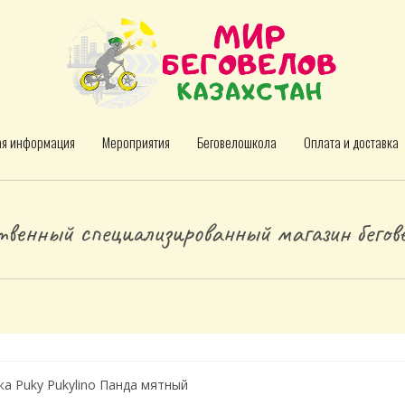
ая информация
Мероприятия
Беговелошкола
Оплата и доставка
венный специализированный магазин бегове
ка Puky Pukylino Панда мятный