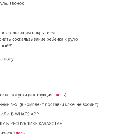
уль, звонок
ивоскользящим покрытием
ючить соскальзывание ребенка к рулю
ый!!!)
а полу
осле покупки (инструкция
здесь
)
ный №5 (в комплект поставки ключ не входит)
ИЛИ В WHATS APP
Y В РЕСПУБЛИКЕ КАЗАХСТАН
миться
здесь