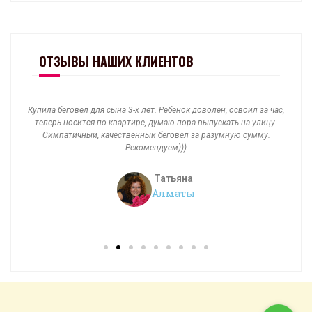
ОТЗЫВЫ НАШИХ КЛИЕНТОВ
Купила беговел для сына 3-х лет. Ребенок доволен, освоил за час,
днях
теперь носится по квартире, думаю пора выпускать на улицу.
п
что
Симпатичный, качественный беговел за разумную сумму.
дов
трую
Рекомендуем)))
кот
Татьяна
Алматы