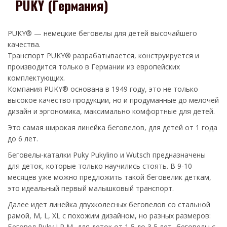
PUKY (Германия)
PUKY® — немецкие беговелы для детей высочайшего
качества.
Транспорт PUKY® разрабатывается, конструируется и
производится только в Германии из европейских
комплектующих.
Компания PUKY® основана в 1949 году, это не только
высокое качество продукции, но и продуманные до мелочей
дизайн и эргономика, максимально комфортные для детей.
Это самая широкая линейка беговелов, для детей от 1 года
до 6 лет.
Беговелы-каталки Puky Pukylino и Wutsch предназначены
для деток, которые только научились стоять. В 9-10
месяцев уже можно предложить такой беговелик деткам,
это идеальный первый малышковый транспорт.
Далее идет линейка двухколесных беговелов со стальной
рамой, М, L, XL с похожим дизайном, но разных размеров:
Беговел Puky LR M -для деток от 1,5 до 3,5 лет- беговелы с