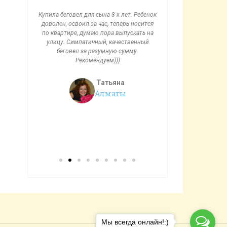
яц назад,
Купила беговел для сына 3-х лет. Ребенок
Спасибо огромное Mir
ольствием!
доволен, освоил за час, теперь носится
отдельно Мадине за пре
ел одевать.
по квартире, думаю пора выпускать на
дружеский подход к кл
y к беговелу,
улицу. Симпатичный, качественный
довольны приобретение
что радует!
беговел за разумную сумму.
своему опыту, отличная
магазину за
Рекомендуем)))
— беговел! Бесспор
тавку!
планшет, который порт
или машинки с аккумул
Татьяна
ничему не учит и ниче
р
Алматы
ей
Асел
Мы всегда онлайн!:)