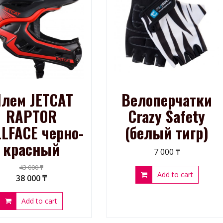
лем JETCAT
Велоперчатки
RAPTOR
Crazy Safety
LFACE черно-
(белый тигр)
красный
7 000
₸
43 000
₸
Add to cart
38 000
₸
Add to cart