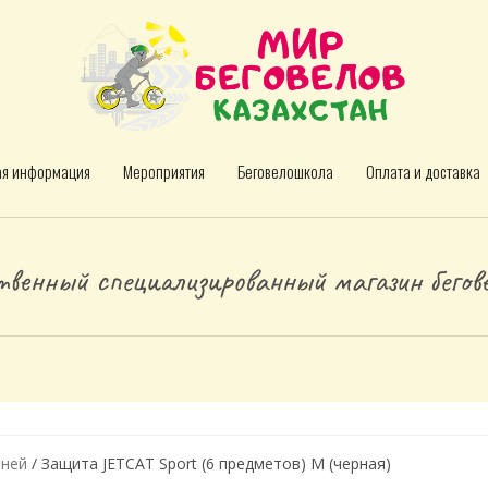
ая информация
Мероприятия
Беговелошкола
Оплата и доставка
венный специализированный магазин бегове
еней
/ Защита JETCAT Sport (6 предметов) М (черная)