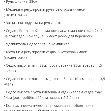
• Руль ширина: 38см
• Механизм регулировки руля: быстрозажимной
(эксцентрики)
• Защитная подушка на руль: есть
• Седло : Premium Kid — мягкое , анатомичное с линейкой
на подседельной трубе , имеет ручку для переноски
• Удлинитель Седла : есть в комплекте
• Механизм регулировки седла: быстрозажимной
(эксцентрики)
• Седло высота min : 32см (рост ребёнка 85см возраст 1,5-
1,7лет)
• Седло высота max : 44см (рост ребёнка 104см возраст 3,5-
4лет)
• Седло высота с установленным удлинителем седла max :
54см (рост ребёнка 124см возраст 5,5-6лет)
• Колёса: пневматические, алюминиевая облегчённая
втулка, качественный промподшипник.