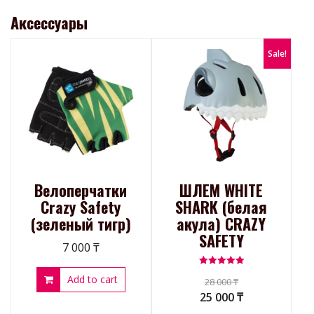
Аксессуары
Sale!
Велоперчатки
ШЛЕМ WHITE
Crazy Safety
SHARK (белая
(зеленый тигр)
акула) CRAZY
SAFETY
7 000
₸
Rated
Add to cart
28 000
₸
5.00
out of 5
25 000
₸