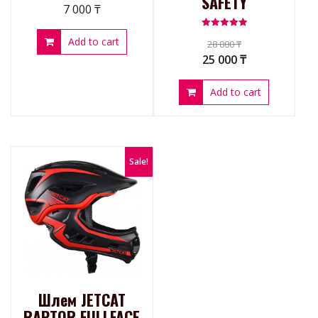
SAFETY
7 000
₸
Rated
Add to cart
28 000
₸
5.00
out of 5
25 000
₸
Add to cart
Sale!
Шлем JETCAT
RAPTOR FULLFACE