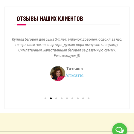
ОТЗЫВЫ НАШИХ КЛИЕНТОВ
Купила беговел для сына 3-х лет. Ребенок доволен, освоил за час,
днях
теперь носится по квартире, думаю пора выпускать на улицу.
п
что
Симпатичный, качественный беговел за разумную сумму.
дов
трую
Рекомендуем)))
кот
Татьяна
Алматы