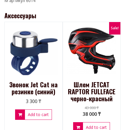
М артикул 6014
Аксессуары
Sale!
Звонок Jet Cat на
Шлем JETCAT
резинке (синий)
RAPTOR FULLFACE
черно-красный
3 300
₸
43 000
₸
38 000
₸
Add to cart
Add to cart