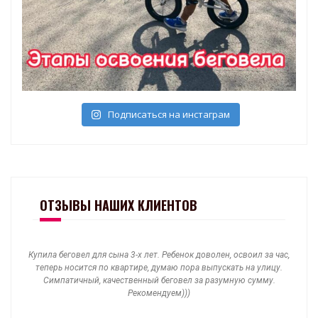
Подписаться на инстаграм
ОТЗЫВЫ НАШИХ КЛИЕНТОВ
Купила беговел для сына 3-х лет. Ребенок доволен, освоил за час,
днях
теперь носится по квартире, думаю пора выпускать на улицу.
п
что
Симпатичный, качественный беговел за разумную сумму.
дов
трую
Рекомендуем)))
кот