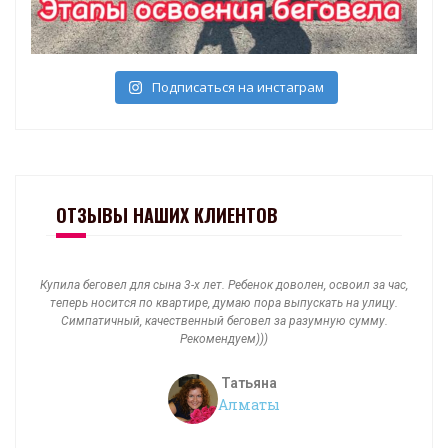
Подписаться на инстаграм
ОТЗЫВЫ НАШИХ КЛИЕНТОВ
 освоил за час,
Спасибо огромное Mir-Begivelov.kz и отдельно Мадине за
ать на улицу.
прекрасный сервис и дружеский подход к клиентам !!! Оче
мную сумму.
довольны приобретением и советуем по своему опыту, отл
и прлезная вещь — беговел! Бесспорно лучше, чем планше
который портит зрение малыша или машинки с аккумулято
которая ничему не учит и ничего не развивает.
Асель