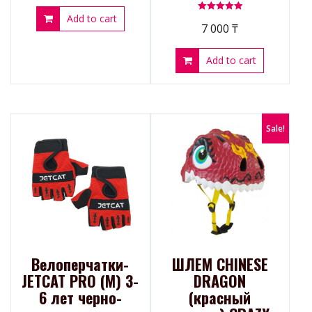
Add to cart
Rated
7 000
₸
5.00
out of 5
Add to cart
Sale!
Велоперчатки-
ШЛЕМ CHINESE
JETCAT PRO (М) 3-
DRAGON
6 лет черно-
(красный