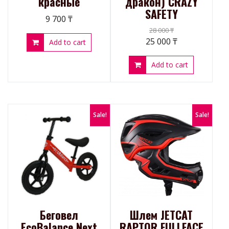
красные
дракон) CRAZY
SAFETY
9 700
₸
28 000
₸
25 000
₸
Add to cart
Add to cart
Sale!
Sale!
Беговел
Шлем JETCAT
ЕcoBalance Next
RAPTOR FULLFACE