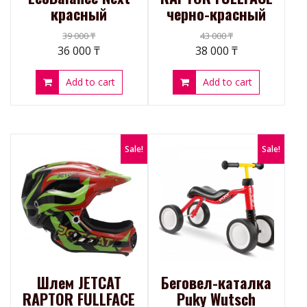
красный
черно-красный
39 000
₸
43 000
₸
36 000
₸
38 000
₸
Add to cart
Add to cart
Sale!
Sale!
Шлем JETCAT
Беговел-каталка
RAPTOR FULLFACE
Puky Wutsch